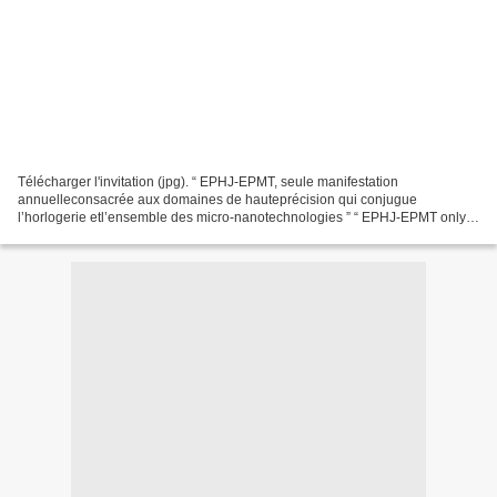
Télécharger l'invitation (jpg). “ EPHJ-EPMT, seule manifestation
annuelleconsacrée aux domaines de hauteprécision qui conjugue
l’horlogerie etl’ensemble des micro-nanotechnologies ” “ EPHJ-EPMT only
annual international event dedicated to the fields oh...