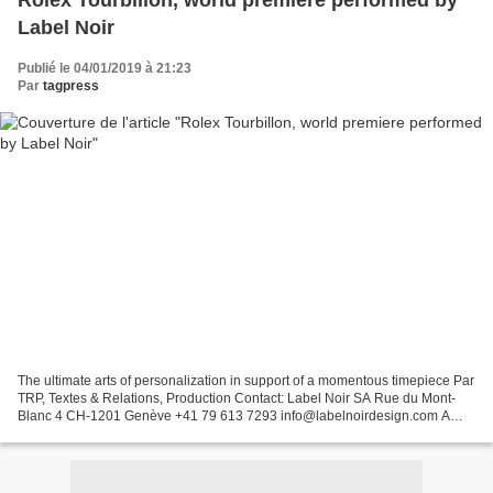
Rolex Tourbillon, world premiere performed by
Label Noir
Publié le 04/01/2019 à 21:23
Par
tagpress
The ultimate arts of personalization in support of a momentous timepiece Par
TRP, Textes & Relations, Production Contact: Label Noir SA Rue du Mont-
Blanc 4 CH-1201 Genève +41 79 613 7293 info@labelnoirdesign.com A
Rolex Milgauss with the complication...