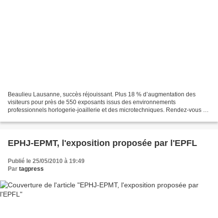
Beaulieu Lausanne, succès réjouissant. Plus 18 % d’augmentation des
visiteurs pour près de 550 exposants issus des environnements
professionnels horlogerie-joaillerie et des microtechniques. Rendez-vous en
2011, du 24 au 27 mai. Ask for hr picture and...
EPHJ-EPMT, l'exposition proposée par l'EPFL
Publié le 25/05/2010 à 19:49
Par
tagpress