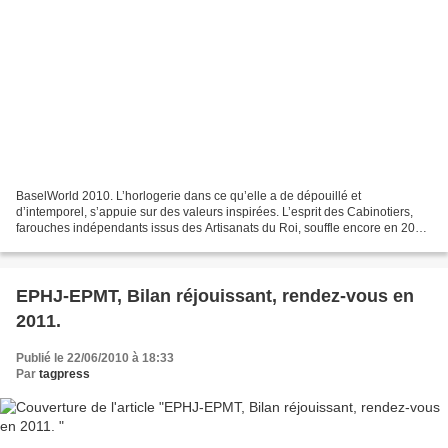
BaselWorld 2010. L’horlogerie dans ce qu’elle a de dépouillé et
d’intemporel, s’appuie sur des valeurs inspirées. L’esprit des Cabinotiers,
farouches indépendants issus des Artisanats du Roi, souffle encore en 2010.
A la tête de la marque Huguenot – Montres...
EPHJ-EPMT, Bilan réjouissant, rendez-vous en
2011.
Publié le 22/06/2010 à 18:33
Par
tagpress