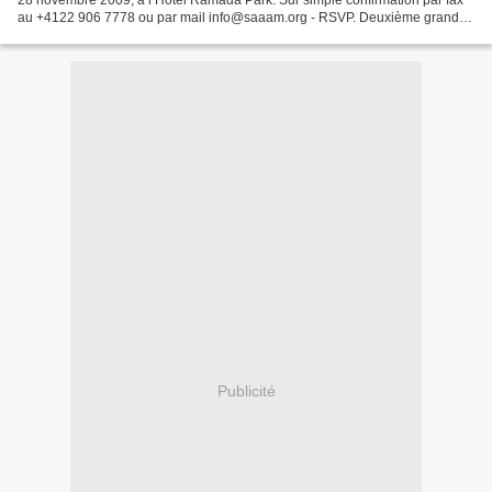
28 novembre 2009, à l’Hôtel Ramada Park. Sur simple confirmation par fax
au +4122 906 7778 ou par mail info@saaam.org - RSVP. Deuxième grand
congrès international de la médecine...
Publicité