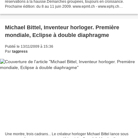
réservations à la hausse.Démarches groupées, toujours en croissance.
Prochaine édition: du 8 au 11 juin 2009. www.epmt.ch - www.ephj.ch
Renseignements: Olivier Saenger, comité d’organisation....
Michael Bittel, Inventeur horloger. Première
mondiale, Eclipse à double diaphragme
Publié le 13/11/2009 à 15:36
Par
tagpress
Une montre, trois cadrans... Le créateur horloger Michael Bittel lance sous