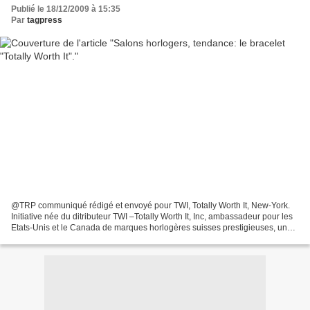
Publié le 18/12/2009 à 15:35
Par
tagpress
@TRP communiqué rédigé et envoyé pour TWI, Totally Worth It, New-York.
Initiative née du ditributeur TWI –Totally Worth It, Inc, ambassadeur pour les
Etats-Unis et le Canada de marques horlogères suisses prestigieuses, un
bracelet en tissu sera au poignet...