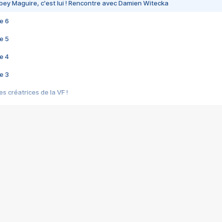
bey Maguire, c'est lui ! Rencontre avec Damien Witecka
e 6
e 5
e 4
e 3
s créatrices de la VF !
e 2
e 1
e Mektoub My Love arrive enfin ! Rencontre avec Shaïn Boumedine et Sal
i : après Toni en famille
elle réalise le bouleversant Dites lui que je l'aime
ais ! Rencontre autour de Vie privée de Rebecca Zlotowski
 de Marguerite, Grave... Rencontre avec Ella Rumpf