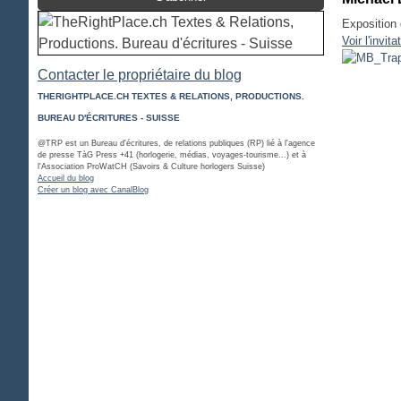
Exposition 
Voir l'invita
Contacter le propriétaire du blog
THERIGHTPLACE.CH TEXTES & RELATIONS, PRODUCTIONS.
BUREAU D'ÉCRITURES - SUISSE
@TRP est un Bureau d'écritures, de relations publiques (RP) lié à l'agence
de presse TàG Press +41 (horlogerie, médias, voyages-tourisme...) et à
l'Association ProWatCH (Savoirs & Culture horlogers Suisse)
Accueil du blog
Créer un blog avec CanalBlog