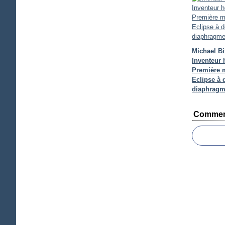
Michael Bit
Inventeur 
Première 
Eclipse à 
diaphrag
Commen