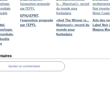
EPHJ-EPMT,
l'exposition proposée
«And The Winner is...
Arts des re
tel,
par l'EPFL
Maximus!»: record du
Label Noir 
horloger.
monde pour
Magma Moo
mondiale,
Kerbedanz
double
me
taires
Ajouter un commentaire