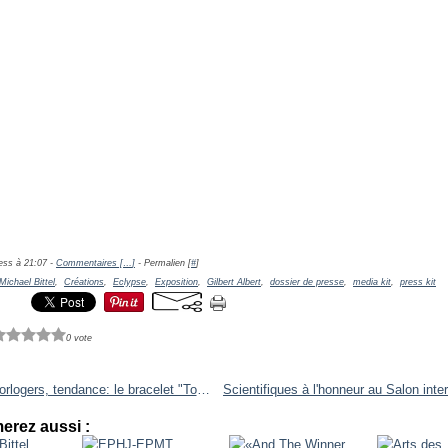
ess à 21:07 -
Commentaires [
…
]
- Permalien [
#
]
Michael Bittel
,
Créations
,
Eclypse
,
Exposition
,
Gilbert Albert
,
dossier de presse
,
media kit
,
press kit
0 vote
Salons horlogers, tendance: le bracelet "Totally Worth It".
erez aussi :