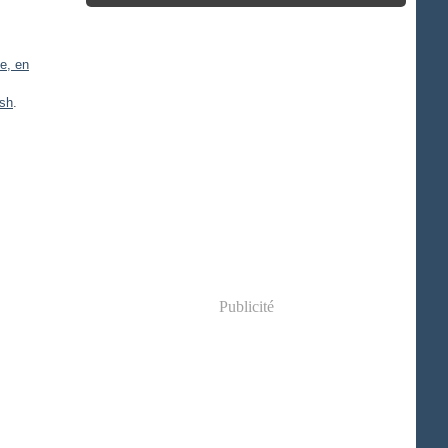
e, en
ish
.
Publicité