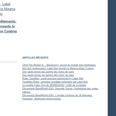
vêtements:
invente le
n Coating
ARTICLES RÉCENTS
«And The Winner is... Maximus!»: record du monde pour Kerbedanz
Arts des revêtements: Label Noir invente le Magma Moon Coating
Des garde-temps qui portent des noms de stars
Des garde-temps qui portent des noms de stars
Rolex Tourbillon, world premiere performed by Label Noir
Tourbillon Rolex, première mondiale présentée par Label Noir
Le modèle Celtic Dog de KERBEDANZ, truffé de symboles
Découverte BaselWorld 2010. Nouvelle Tempo, l’esthétique des vraies
valeurs.
Découverte BaselWorld 2010. L’Invidia s’entoure de 28 diamants.
Huguenot, générosité perfectioniste.