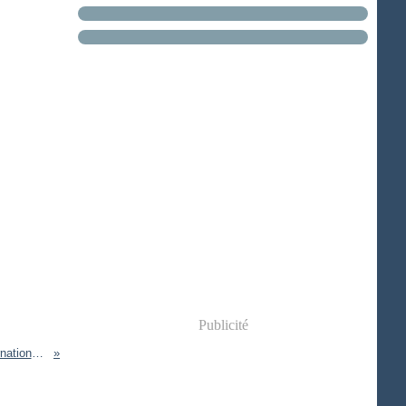
Publicité
Scientifiques à l'honneur au Salon international EPHJ-EPMT.