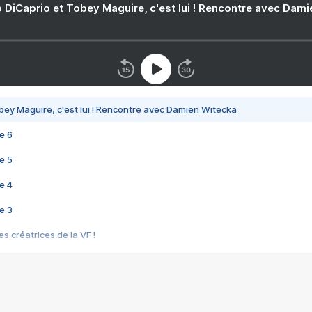
 DiCaprio et Tobey Maguire, c'est lui ! Rencontre avec Dam
bey Maguire, c'est lui ! Rencontre avec Damien Witecka
e 6
e 5
e 4
e 3
s créatrices de la VF !
e 2
e 1
e Mektoub My Love arrive enfin ! Rencontre avec Shaïn Boumedine et Sal