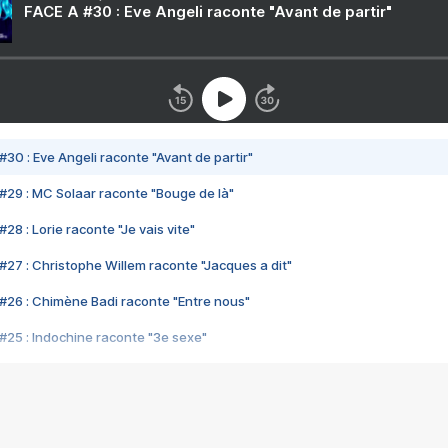
FACE A #30 : Eve Angeli raconte "Avant de partir"
#30 : Eve Angeli raconte "Avant de partir"
#29 : MC Solaar raconte "Bouge de là"
28 : Lorie raconte "Je vais vite"
#27 : Christophe Willem raconte "Jacques a dit"
#26 : Chimène Badi raconte "Entre nous"
#25 : Indochine raconte "3e sexe"
#24 : Zaho raconte "C'est chelou"
#23 : Patrick Bruel raconte "Au café des délices"
#22 : Kyo raconte "Le chemin"