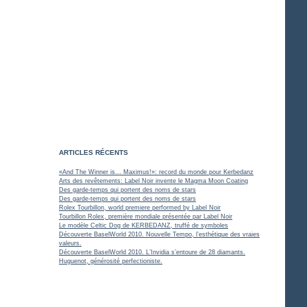
ARTICLES RÉCENTS
«And The Winner is... Maximus!»: record du monde pour Kerbedanz
Arts des revêtements: Label Noir invente le Magma Moon Coating
Des garde-temps qui portent des noms de stars
Des garde-temps qui portent des noms de stars
Rolex Tourbillon, world premiere performed by Label Noir
Tourbillon Rolex, première mondiale présentée par Label Noir
Le modèle Celtic Dog de KERBEDANZ, truffé de symboles
Découverte BaselWorld 2010. Nouvelle Tempo, l’esthétique des vraies
valeurs.
Découverte BaselWorld 2010. L’Invidia s’entoure de 28 diamants.
Huguenot, générosité perfectioniste.