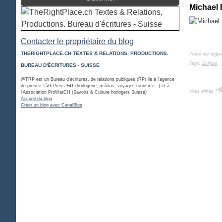
Michael 
Contacter le propriétaire du blog
THERIGHTPLACE.CH TEXTES & RELATIONS, PRODUCTIONS.
Posté par tagpr
Tags:
Eclipse
,
BUREAU D'ÉCRITURES - SUISSE
@TRP est un Bureau d'écritures, de relations publiques (RP) lié à l'agence
de presse TàG Press +41 (horlogerie, médias, voyages-tourisme...) et à
Vous aimez ?
l'Association ProWatCH (Savoirs & Culture horlogers Suisse)
Accueil du blog
Créer un blog avec CanalBlog