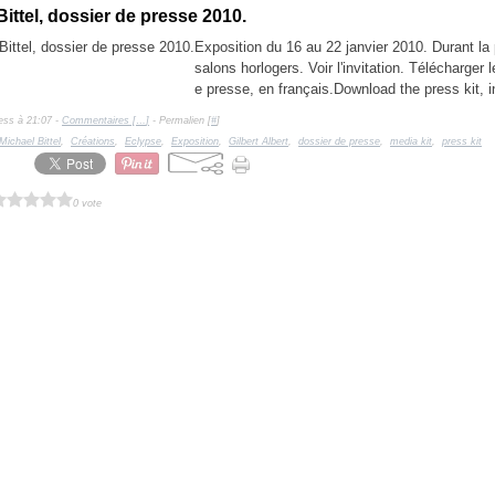
Bittel, dossier de presse 2010.
Exposition du 16 au 22 janvier 2010. Durant la
salons horlogers. Voir l'invitation. Télécharger 
e presse, en français.Download the press kit, i
ess à 21:07 -
Commentaires [
…
]
- Permalien [
#
]
Michael Bittel
,
Créations
,
Eclypse
,
Exposition
,
Gilbert Albert
,
dossier de presse
,
media kit
,
press kit
0 vote