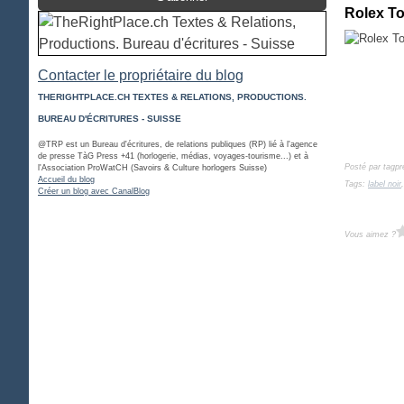
Rolex To
Contacter le propriétaire du blog
THERIGHTPLACE.CH TEXTES & RELATIONS, PRODUCTIONS.
BUREAU D'ÉCRITURES - SUISSE
@TRP est un Bureau d'écritures, de relations publiques (RP) lié à l'agence
de presse TàG Press +41 (horlogerie, médias, voyages-tourisme...) et à
Posté par tagpr
l'Association ProWatCH (Savoirs & Culture horlogers Suisse)
Accueil du blog
Tags:
label noir
Créer un blog avec CanalBlog
Vous aimez ?