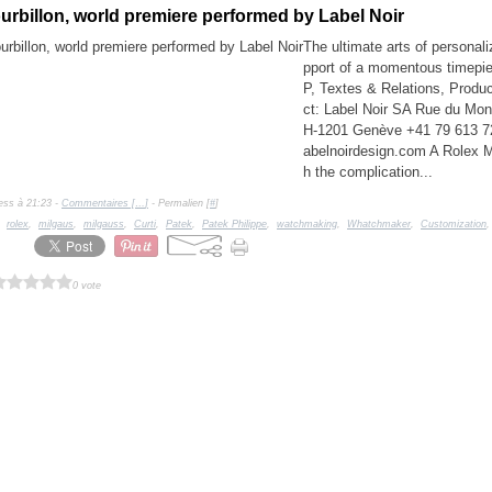
urbillon, world premiere performed by Label Noir
The ultimate arts of personali
pport of a momentous timepi
P, Textes & Relations, Produ
ct: Label Noir SA Rue du Mon
H-1201 Genève +41 79 613 7
abelnoirdesign.com A Rolex M
h the complication...
ess à 21:23 -
Commentaires [
…
]
- Permalien [
#
]
,
rolex
,
milgaus
,
milgauss
,
Curti
,
Patek
,
Patek Philippe
,
watchmaking
,
Whatchmaker
,
Customization
0 vote