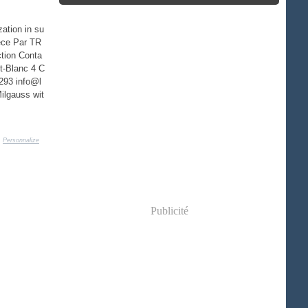
zation in su
ece Par TR
ction Conta
t-Blanc 4 C
293 info@l
ilgauss wit
,
Personnalize
Publicité