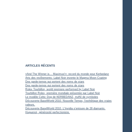
ARTICLES RÉCENTS
«And The Winner is... Maximus!»: record du monde pour Kerbedanz
Arts des revêtements: Label Noir invente le Magma Moon Coating
Des garde-temps qui portent des noms de stars
Des garde-temps qui portent des noms de stars
Rolex Tourbillon, world premiere performed by Label Noir
Tourbillon Rolex, première mondiale présentée par Label Noir
Le modèle Celtic Dog de KERBEDANZ, truffé de symboles
Découverte BaselWorld 2010. Nouvelle Tempo, l’esthétique des vraies
valeurs.
Découverte BaselWorld 2010. L’Invidia s’entoure de 28 diamants.
Huguenot, générosité perfectioniste.