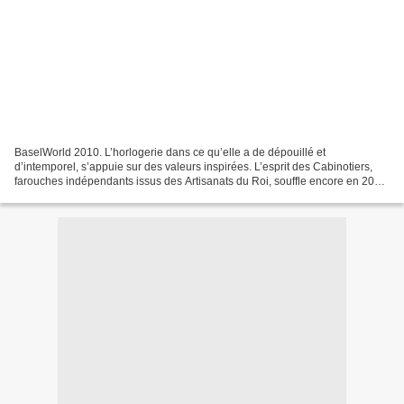
BaselWorld 2010. L’horlogerie dans ce qu’elle a de dépouillé et
d’intemporel, s’appuie sur des valeurs inspirées. L’esprit des Cabinotiers,
farouches indépendants issus des Artisanats du Roi, souffle encore en 2010.
A la tête de la marque Huguenot – Montres...