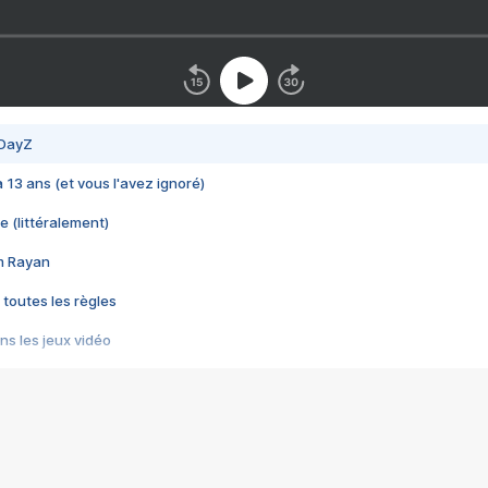
 DayZ
 a 13 ans (et vous l'avez ignoré)
e (littéralement)
im Rayan
 toutes les règles
s les jeux vidéo
us choquant de Rockstar ? - Le scandale BULLY
e plus moche de Steam
du RÊVE tourne au CAUCHEMAR