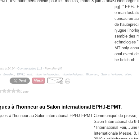
Télécharger l'i
pg). “ EPHJ-
e manifestati
consacrée a
de hautepréci
njugue l’horlo
semble des m
echnologies 
MT only annua
onal event de
he fields oh...
ess à 14:54 -
Commentaires [
…
]
- Permalien [
#
]
e
,
Beaulieu
,
EPHJ
,
epfl
,
micro technologies
,
microtechniques
,
Micronarc
,
Salons horlogers
,
Nano
0 vote
iques à l'honneur au Salon international EPHJ-EPMT.
Communiqué de presse, a
Salon International du 8-
/ International Fair, June
Internationale Messe, 8. 