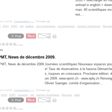
2010 > télécharger en fr
wnload in english.> down
man. 40 scientifiques inv
eur,...
ess à 12:24 -
Commentaires [
…
]
- Permalien [
#
]
e
,
EPHJ
,
EPMT
,
epfl
,
joaillerie
,
micro technologies
,
microtechniques
,
Journées Scientifiques
,
Micronar
0 vote
009
MT, News de décembre 2009.
Journées scientifiques.Nouveaux espaces pour 
e! Taux de réservations à la hausse.Démarch
s, toujours en croissance. Prochaine édition: d
uin 2009. www.epmt.ch - www.ephj.ch Rensei
Olivier Saenger, comité d’organisation....
ess à 13:15 -
Commentaires [
…
]
- Permalien [
#
]
,
EPHJ
,
EPMT
,
Lausanne
,
epfl
,
Journées Scientifiques
,
Micronarc
,
Salon
0 vote