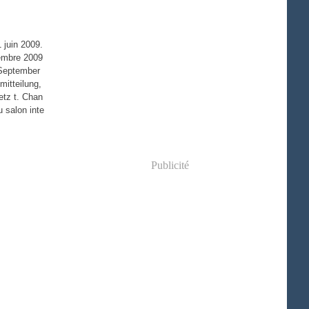
 juin 2009.
embre 2009
 September
itteilung,
tz t. Chan
 salon inte
Publicité