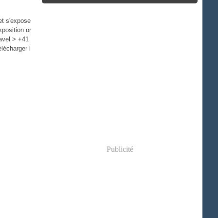
et s'expose
position or
avel > +41
lécharger l
Publicité