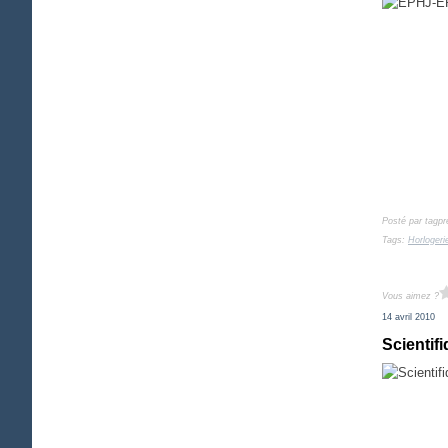
Posté par tagpr
Tags:
Horlogeri
Vous aimez ?
14 avril 2010
Scientif