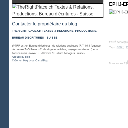
EPHJ-EPM
Contacter le propriétaire du blog
THERIGHTPLACE.CH TEXTES & RELATIONS, PRODUCTIONS.
BUREAU D'ÉCRITURES - SUISSE
Posté par tagpr
@TRP est un Bureau d'écritures, de relations publiques (RP) lié à l'agence
Tags:
EPHJ
,
E
de presse TàG Press +41 (horlogerie, médias, voyages-tourisme...) et à
l'Association ProWatCH (Savoirs & Culture horlogers Suisse)
Accueil du blog
Créer un blog avec CanalBlog
Vous aimez ?