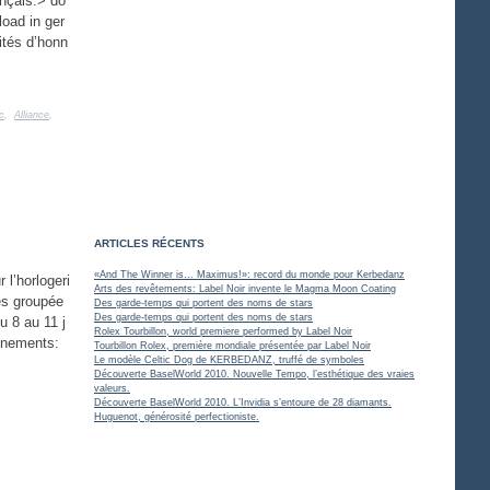
ançais.> do
load in ger
ités d’honn
c
,
Alliance
,
ARTICLES RÉCENTS
«And The Winner is... Maximus!»: record du monde pour Kerbedanz
l’horlogeri
Arts des revêtements: Label Noir invente le Magma Moon Coating
es groupée
Des garde-temps qui portent des noms de stars
Des garde-temps qui portent des noms de stars
u 8 au 11 j
Rolex Tourbillon, world premiere performed by Label Noir
gnements:
Tourbillon Rolex, première mondiale présentée par Label Noir
Le modèle Celtic Dog de KERBEDANZ, truffé de symboles
Découverte BaselWorld 2010. Nouvelle Tempo, l’esthétique des vraies
valeurs.
Découverte BaselWorld 2010. L’Invidia s’entoure de 28 diamants.
Huguenot, générosité perfectioniste.