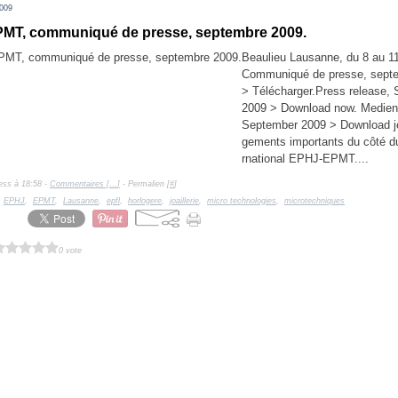
009
MT, communiqué de presse, septembre 2009.
Beaulieu Lausanne, du 8 au 11
Communiqué de presse, sept
> Télécharger.Press release,
2009 > Download now. Medienm
September 2009 > Download je
gements importants du côté du
rnational EPHJ-EPMT....
ess à 18:58 -
Commentaires [
…
]
- Permalien [
#
]
,
EPHJ
,
EPMT
,
Lausanne
,
epfl
,
horlogere
,
joaillerie
,
micro technologies
,
microtechniques
0 vote