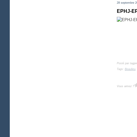
28 septembre 2
EPHJ-EP
Posté par tagpr
Tags:
Beaulieu
Vous aimez ?