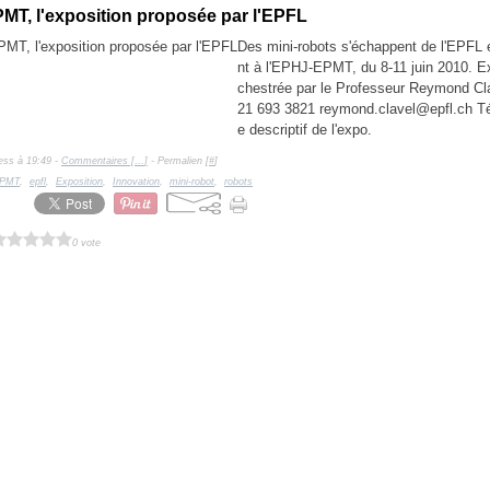
T, l'exposition proposée par l'EPFL
Des mini-robots s'échappent de l'EPFL 
nt à l'EPHJ-EPMT, du 8-11 juin 2010. Ex
chestrée par le Professeur Reymond Cl
21 693 3821 reymond.clavel@epfl.ch Té
e descriptif de l'expo.
ess à 19:49 -
Commentaires [
…
]
- Permalien [
#
]
PMT
,
epfl
,
Exposition
,
Innovation
,
mini-robot
,
robots
0 vote