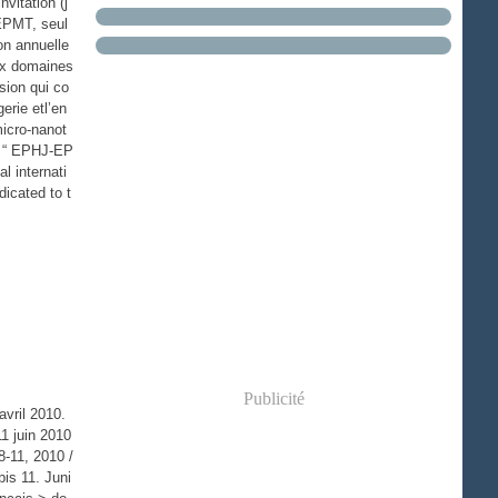
nvitation (j
EPMT, seul
on annuelle
ux domaines
sion qui co
gerie etl’en
icro-nanot
” “ EPHJ-EP
l internati
dicated to t
Publicité
vril 2010.
11 juin 2010
 8-11, 2010 /
bis 11. Juni