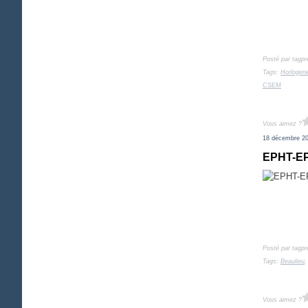
Posté par tagpr
Tags:
Horlogeri
CSEM
Vous aimez ?
18 décembre 2
EPHT-EP
Posté par tagpr
Tags:
Beaulieu
Vous aimez ?