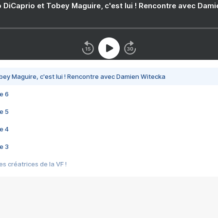
 DiCaprio et Tobey Maguire, c'est lui ! Rencontre avec Dam
bey Maguire, c'est lui ! Rencontre avec Damien Witecka
e 6
e 5
e 4
e 3
s créatrices de la VF !
e 2
e 1
e Mektoub My Love arrive enfin ! Rencontre avec Shaïn Boumedine et Sal