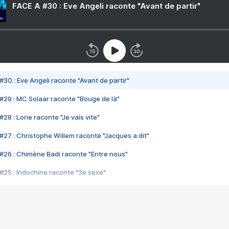
FACE A #30 : Eve Angeli raconte "Avant de partir"
#30 : Eve Angeli raconte "Avant de partir"
#29 : MC Solaar raconte "Bouge de là"
28 : Lorie raconte "Je vais vite"
#27 : Christophe Willem raconte "Jacques a dit"
#26 : Chimène Badi raconte "Entre nous"
#25 : Indochine raconte "3e sexe"
#24 : Zaho raconte "C'est chelou"
#23 : Patrick Bruel raconte "Au café des délices"
#22 : Kyo raconte "Le chemin"