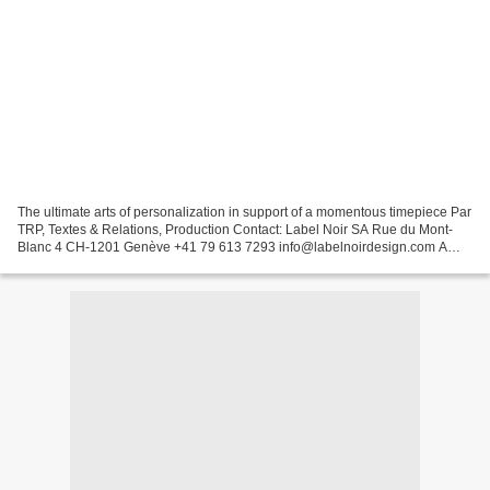
The ultimate arts of personalization in support of a momentous timepiece Par
TRP, Textes & Relations, Production Contact: Label Noir SA Rue du Mont-
Blanc 4 CH-1201 Genève +41 79 613 7293 info@labelnoirdesign.com A
Rolex Milgauss with the complication...